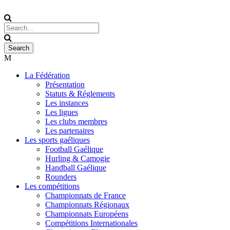
La Fédération
Présentation
Statuts & Réglements
Les instances
Les ligues
Les clubs membres
Les partenaires
Les sports gaéliques
Football Gaélique
Hurling & Camogie
Handball Gaélique
Rounders
Les compétitions
Championnats de France
Championnats Régionaux
Championnats Européens
Compétitions Internationales