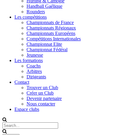
Hurling & Camogie
Handball Gaélique
Rounders
Les compétitions
Championnats de France
Championnats Régionaux
Championnats Européens
Compétitions Internationales
Championnat Elite
Championnat Fédéral
Jeunesse
Les formations
Coachs
Arbitres
Dirigeants
Contact
Trouver un Club
Créer un Club
Devenir partenaire
Nous contacter
Espace clubs