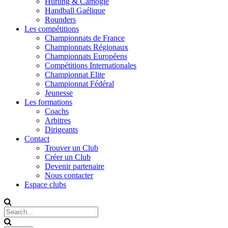
Hurling & Camogie
Handball Gaélique
Rounders
Les compétitions
Championnats de France
Championnats Régionaux
Championnats Européens
Compétitions Internationales
Championnat Elite
Championnat Fédéral
Jeunesse
Les formations
Coachs
Arbitres
Dirigeants
Contact
Trouver un Club
Créer un Club
Devenir partenaire
Nous contacter
Espace clubs