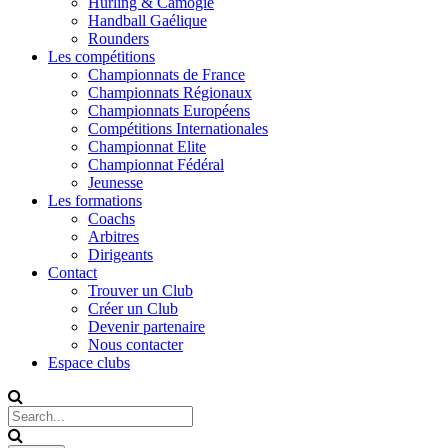
Hurling & Camogie
Handball Gaélique
Rounders
Les compétitions
Championnats de France
Championnats Régionaux
Championnats Européens
Compétitions Internationales
Championnat Elite
Championnat Fédéral
Jeunesse
Les formations
Coachs
Arbitres
Dirigeants
Contact
Trouver un Club
Créer un Club
Devenir partenaire
Nous contacter
Espace clubs