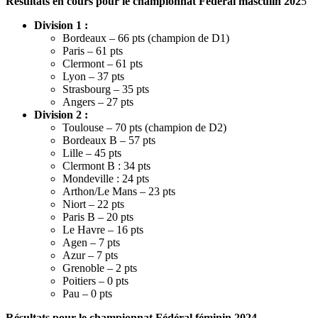
Résultats en cours pour le championnat Fédéral masculin 202
5
Division 1 :
Bordeaux – 66 pts (champion de D1)
Paris – 61 pts
Clermont – 61 pts
Lyon – 37 pts
Strasbourg – 35 pts
Angers – 27 pts
Division 2 :
Toulouse – 70 pts (champion de D2)
Bordeaux B – 57 pts
Lille – 45 pts
Clermont B : 34 pts
Mondeville : 24 pts
Arthon/Le Mans – 23 pts
Niort – 22 pts
Paris B – 20 pts
Le Havre – 16 pts
Agen – 7 pts
Azur – 7 pts
Grenoble – 2 pts
Poitiers – 0 pts
Pau – 0 pts
Résultats pour le championnat Fédéral féminin 2024