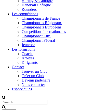
Hurling & Camogie
Handball Gaélique
Rounders
Les compétitions
Championnats de France
Championnats Régionaux
Championnats Européens
Compétitions Internationales
Championnat Elite
Championnat Fédéral
Jeunesse
Les formations
Coachs
Arbitres
Dirigeants
Contact
Trouver un Club
Créer un Club
Devenir partenaire
Nous contacter
Espace clubs