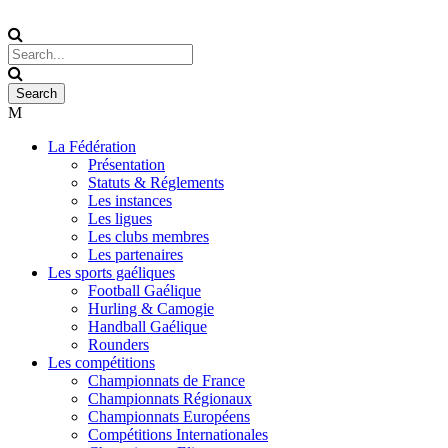
La Fédération
Présentation
Statuts & Réglements
Les instances
Les ligues
Les clubs membres
Les partenaires
Les sports gaéliques
Football Gaélique
Hurling & Camogie
Handball Gaélique
Rounders
Les compétitions
Championnats de France
Championnats Régionaux
Championnats Européens
Compétitions Internationales