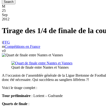
25
Sep
2012
Tirage des 1/4 de finale de la c
FFG
Compétitions en France
0
Quart de finale entre Nantes et Vannes
A l’occasion de l’assemblée générale de la Ligue Bretonne de Football G
donc été nécessaire. Qui succédera au sangliers liffréens ?!
Voici le tirage complet :
Tour préliminaire
: Lorient – Guérande
Quarts de finale
: