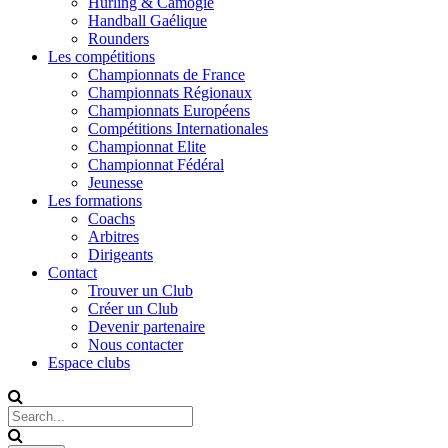
Hurling & Camogie
Handball Gaélique
Rounders
Les compétitions
Championnats de France
Championnats Régionaux
Championnats Européens
Compétitions Internationales
Championnat Elite
Championnat Fédéral
Jeunesse
Les formations
Coachs
Arbitres
Dirigeants
Contact
Trouver un Club
Créer un Club
Devenir partenaire
Nous contacter
Espace clubs