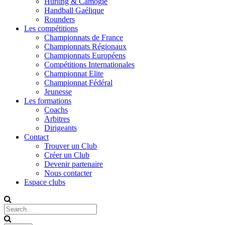
Hurling & Camogie
Handball Gaélique
Rounders
Les compétitions
Championnats de France
Championnats Régionaux
Championnats Européens
Compétitions Internationales
Championnat Elite
Championnat Fédéral
Jeunesse
Les formations
Coachs
Arbitres
Dirigeants
Contact
Trouver un Club
Créer un Club
Devenir partenaire
Nous contacter
Espace clubs