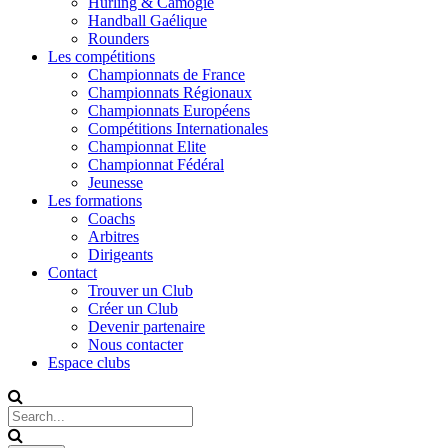
Hurling & Camogie
Handball Gaélique
Rounders
Les compétitions
Championnats de France
Championnats Régionaux
Championnats Européens
Compétitions Internationales
Championnat Elite
Championnat Fédéral
Jeunesse
Les formations
Coachs
Arbitres
Dirigeants
Contact
Trouver un Club
Créer un Club
Devenir partenaire
Nous contacter
Espace clubs