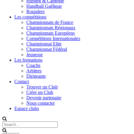
Hurling & Camogie
Handball Gaélique
Rounders
Les compétitions
Championnats de France
Championnats Régionaux
Championnats Européens
Compétitions Internationales
Championnat Elite
Championnat Fédéral
Jeunesse
Les formations
Coachs
Arbitres
Dirigeants
Contact
Trouver un Club
Créer un Club
Devenir partenaire
Nous contacter
Espace clubs